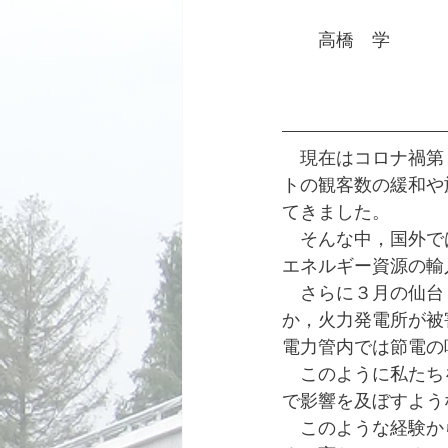
　　高橋　学
　現在はコロナ禍第
トの観客数の緩和や
てきました。
　そんな中，国外で
エネルギー資源の輸
　さらに３月の仙台
か，火力発電所が被
電力管内では節電の
　このように私たち
で影響を及ぼすよう
　このような経験か