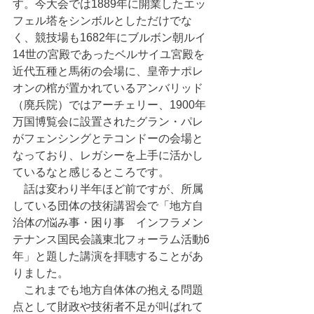
す。今大会では1889年に開業したエッ
フェル塔をシンボルとしただけでな
く、競技場も1682年にブルボン朝ルイ
14世の宮殿であったベルサイユ宮殿を
近代五種と馬術の会場に、皇帝ナポレ
オンの棺が置かれているアンバリッド
（廃兵院）ではアーチェリー、1900年
万国博覧会に設置されたグラン・パレ
がフェンシングとテコンドーの会場と
なっており、レガシーを上手に活かし
ているなと感じるところです。
　話は変わり半年ほど前ですが、所属
している団体の技術講習会で「地方自
治体の悩み事・困り事　インフラメン
テナンス国民会議東北フォーラム活動6
年」と題した講演を拝聴することがあ
りました。
　これまでも地方自体体の抱える問題
点として財政や技術者不足が叫ばれて