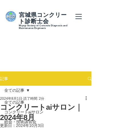
宮城県コンクリー
ト診断士会
Miyagi Society of Concrete Diagnosis and
Maintenance Engineers
記事
全ての記事
2024年8月1日
読了時間: 2分
全ての記事
コンクリートaiサロン｜
コンクリートaiサロン
2024年8月
総会・技術講習会
更新日：
2024年10月3日