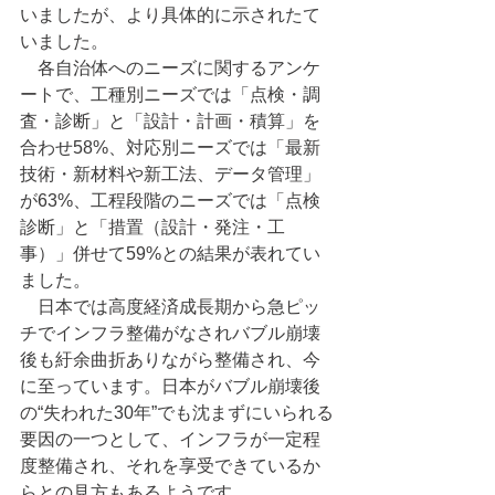
いましたが、より具体的に示されたて
いました。
　各自治体へのニーズに関するアンケ
ートで、工種別ニーズでは「点検・調
査・診断」と「設計・計画・積算」を
合わせ58%、対応別ニーズでは「最新
技術・新材料や新工法、データ管理」
が63%、工程段階のニーズでは「点検
診断」と「措置（設計・発注・工
事）」併せて59%との結果が表れてい
ました。
　日本では高度経済成長期から急ピッ
チでインフラ整備がなされバブル崩壊
後も紆余曲折ありながら整備され、今
に至っています。日本がバブル崩壊後
の“失われた30年”でも沈まずにいられる
要因の一つとして、インフラが一定程
度整備され、それを享受できているか
らとの見方もあるようです。