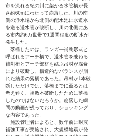
市を流れる紀の川に架かる水管橋が長
さ約60mにわたって崩落した。川の南
側の浄水場から北側の配水池に水道水
を送る送水管が破断し、川の北側にあ
る市内約6万世帯で1週間程度の断水が
発生した。
　落橋したのは、ランガ―補剛形式と
呼ばれるアーチ橋で、送水管を兼ねる
補剛桁とアーチ部材を結ぶ吊材が腐食
により破断し、構造的なバランスが崩
れた結果の落橋であった。吊材が1本破
断しただけでは、落橋までに至るとは
考え難く、複数本破断したために落橋
したのではないだろうか。崩落した瞬
間の動画が残っており、ショッキング
な内容であった。
　施設管理者によると、数年前に耐震
補強工事が実施され、大規模地震が発