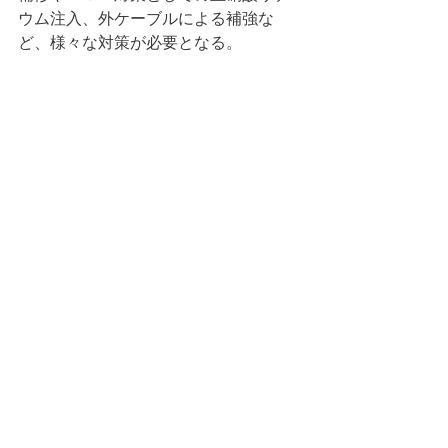
ウム注入、外ケーブルによる補強な
ど、様々な対策が必要となる。
　若いころ、上司に言われた言葉で
「鋼橋は、壊れやすいが壊れても直し
て使える」「コンクリート橋は、なか
なか壊れないが壊れだすと大変」。ま
さにその通りである。
　先の問いに対して「どちらもメンテ
ナンスしながら使用すれば、耐久性は
変わらない」と回答している。
　これからは、メンテナンスの時代で
ある。コンクリート診断士として
日々、自己研鑽に励みたい。